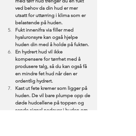
med tørr hud trenger du en fukt 
ved behov da din hud er mer 
utsatt for uttørring i klima som er 
belastende på huden. 
Fukt innenifra via filler med 
hyaluronsyre kan også hjelpe 
huden din med å holde på fukten. 
En hydrert hud vil ikke 
kompensere for tørrhet med å 
produsere talg, så du kan også få 
en mindre fet hud når den er 
ordentlig hydrert. 
Kast ut fete kremer som ligger på 
huden. De vil bare plumpe opp de 
døde hudcellene på toppen og 
sende signal nedover i huden om 
at det er fuktig nok. Da skrus 
fuktproduksjonen ned så blir du 
bare enda tørrere. 