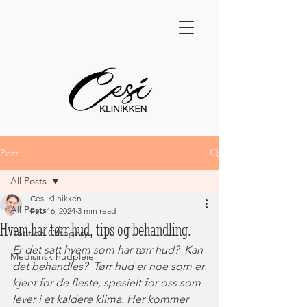
Post
All Posts
Cesi Klinikken
All Posts
Feb 16, 2024
3 min read
Hvem har tørr hud, tips og behandling.
Untitled Category
Er det satt hvem som har tørr hud?  Kan 
Medisinsk hudpleie
det behandles?  Tørr hud er noe som er 
kjent for de fleste, spesielt for oss som 
lever i et kaldere klima. Her kommer 