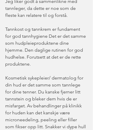
Jeg liker godt å sammenlikne med 
tannleger, da dette er noe som de 
fleste kan relatere til og forstå. 
Tannkost og tannkrem er fundament 
for god tannhygiene Det er det samme 
som hudpleieproduktene dine 
hjemme. Den daglige rutinen for god 
hudhelse. Forutsett at det er de rette 
produktene. 
Kosmetisk sykepleier/ dermatolog for 
din hud er det samme som tannlege 
for dine tenner. Du kanske fjerner litt 
tannstein og bleker dem hvis de er 
misfarget. Av behandlinger på klinikk 
for huden kan det kanskje være 
microneedeling, peeling eller filler 
som fikser opp litt. Snakker vi dype hull 