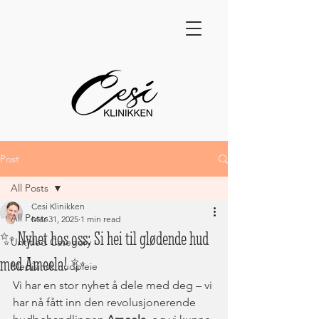
Post
All Posts
Cesi Klinikken
All Posts
Mar 31, 2025
1 min read
✨ Nyhet hos oss: Si hei til glødende hud
Untitled Category
med Ameela! ✨
Medisinsk hudpleie
Vi har en stor nyhet å dele med deg – vi 
har nå fått inn den revolusjonerende 