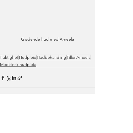
Glødende hud med Ameela
Fuktighet
Hudpleie
Hudbehandling
Filler
Ameela
Medisinsk hudpleie
See All
Recent Posts