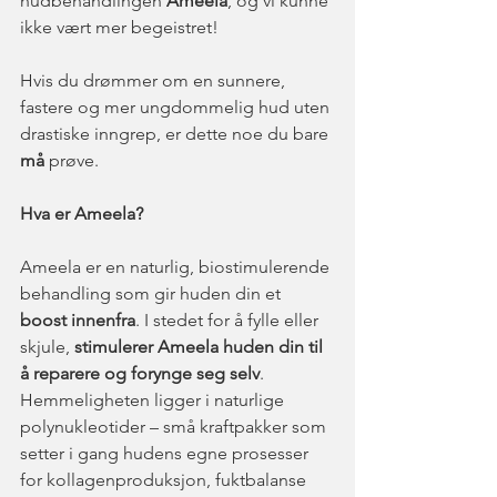
hudbehandlingen 
Ameela
, og vi kunne 
ikke vært mer begeistret!
Hvis du drømmer om en sunnere, 
fastere og mer ungdommelig hud uten 
drastiske inngrep, er dette noe du bare 
må
 prøve.
Hva er Ameela?
Ameela er en naturlig, biostimulerende 
behandling som gir huden din et 
boost innenfra
. I stedet for å fylle eller 
skjule, 
stimulerer Ameela huden din til 
å reparere og forynge seg selv
. 
Hemmeligheten ligger i naturlige 
polynukleotider – små kraftpakker som 
setter i gang hudens egne prosesser 
for kollagenproduksjon, fuktbalanse 