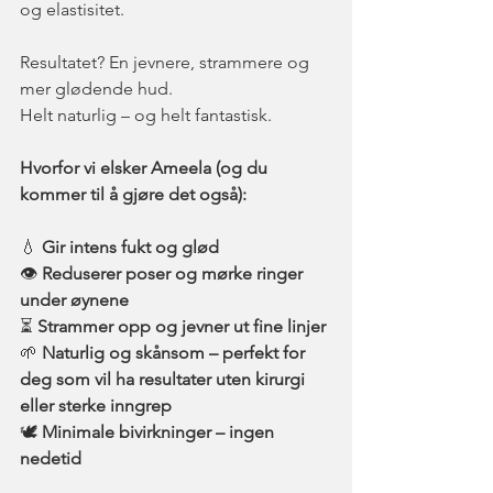
og elastisitet.
Resultatet? En jevnere, strammere og 
mer glødende hud.
Helt naturlig – og helt fantastisk.
Hvorfor vi elsker Ameela (og du 
kommer til å gjøre det også):
💧 
Gir intens fukt og glød
👁️ 
Reduserer poser og mørke ringer 
under øynene
⏳ 
Strammer opp og jevner ut fine linjer
🌱 
Naturlig og skånsom – perfekt for 
deg som vil ha resultater uten kirurgi 
eller sterke inngrep
🕊️ 
Minimale bivirkninger – ingen 
nedetid