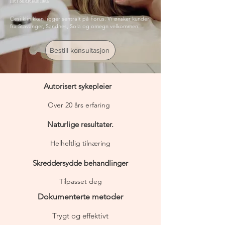
Cesi klinikken ligger sentralt på Forus. Vi ønsker kunder
fra Stavanger, Sandnes, Sola og omegn velkommen.
Bestill konsultasjon
Autorisert sykepleier
Over 20 års erfaring
Naturlige resultater.
Helheltlig tilnæring
Skreddersydde
behandlinger
Tilpasset deg
Dokumenterte
metoder
Trygt og effektivt