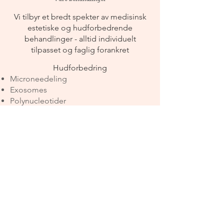
Vi tilbyr et bredt spekter av medisinsk
estetiske og hudforbedrende
behandlinger - alltid individuelt
tilpasset og faglig forankret
Hudforbedring
Microneedeling
Exosomes
Polynucleotider
Medisinsk estetisk behandling
Anti rynke behandling
Fillers
Skinnbooster
Sclerosering
Hudpleie
Peeling
​Hårvekst stimulering
Mesoterapi