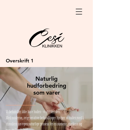
Overskrift 1
Naturlig
hudforbedring
som varer
Vi behandler ikke bare huden - vi styrker den.
Med moderne, regenerative behandlinger hjelper vi huden med å
stimulere sin egen naturlige prosess for en sunnere, sterkere og
mer strålende hud.