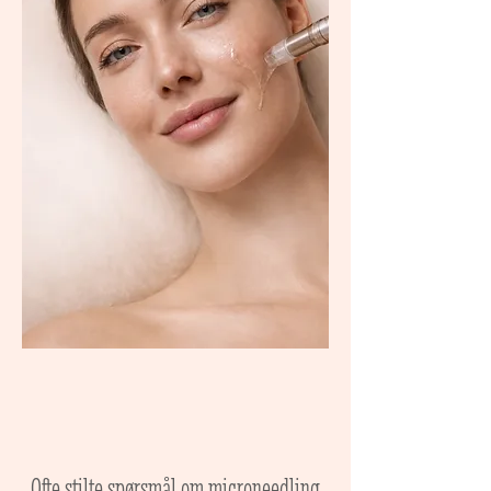
Ofte stilte spørsmål om microneedling