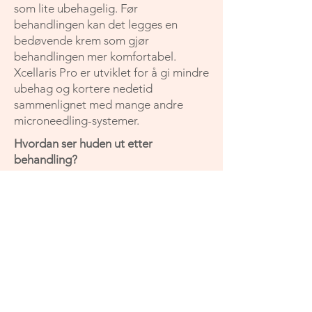
som lite ubehagelig. Før
behandlingen kan det legges en
bedøvende krem som gjør
behandlingen mer komfortabel.
Xcellaris Pro er utviklet for å gi mindre
ubehag og kortere nedetid
sammenlignet med mange andre
microneedling-systemer.
Hvordan ser huden ut etter
behandling?
Etter en microneedling-behandling vil
huden ofte være lett rød samme dag,
og hos noen kan rødheten vare i
opptil et par dager. Allerede dagen
etter kan de fleste bruke sminke som
normalt. Mange opplever at huden
får en frisk glød, og etter kort tid er
det ofte vanskelig å se at en